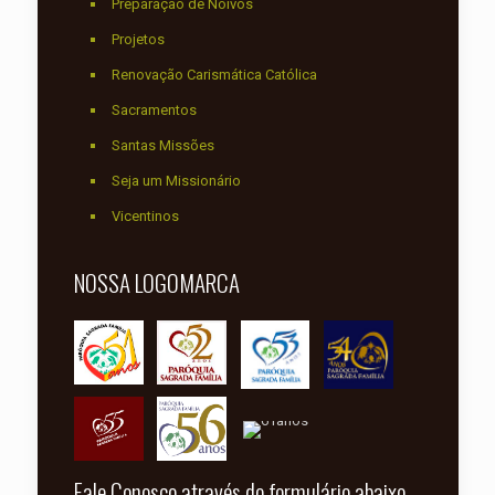
Preparação de Noivos
Projetos
Renovação Carismática Católica
Sacramentos
Santas Missões
Seja um Missionário
Vicentinos
NOSSA LOGOMARCA
Fale Conosco através do formulário abaixo