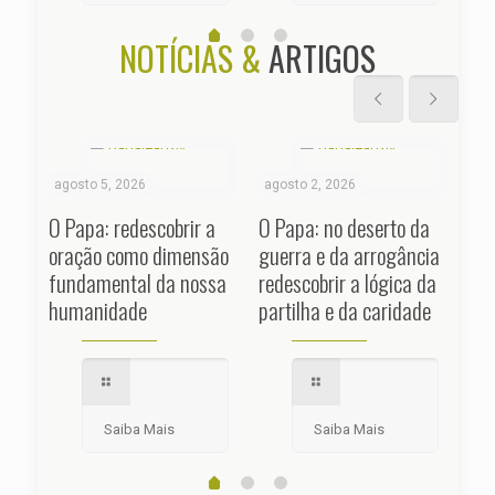
NOTÍCIAS &
ARTIGOS
agosto 5, 2026
agosto 2, 2026
jul
O Papa: redescobrir a
O Papa: no deserto da
Ang
oração como dimensão
guerra e da arrogância
Gan
fundamental da nossa
redescobrir a lógica da
dei
humanidade
partilha e da caridade
nó
Saiba Mais
Saiba Mais