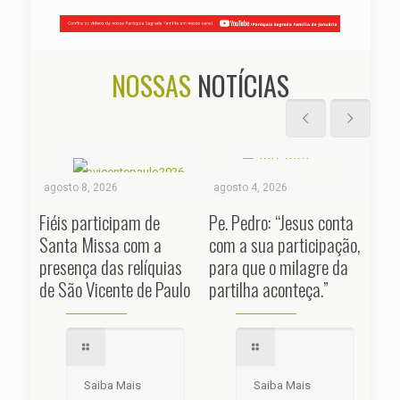
NOSSAS
NOTÍCIAS
agosto 8, 2026
agosto 4, 2026
jul
Fiéis participam de
Pe. Pedro: “Jesus conta
Pe.
Santa Missa com a
com a sua participação,
nad
presença das relíquias
para que o milagre da
mun
de São Vicente de Paulo
partilha aconteça.”
de 
Saiba Mais
Saiba Mais